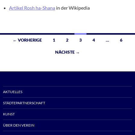
Artikel Rosh ha-Shana
in der Wikipedia
Beitragsnavigation
← VORHERIGE
1
2
3
4
…
6
NÄCHSTE →
AKTUELLES
STÄDTEPARTNERSCHAFT
KUNST
ÜBER DEN VEREIN