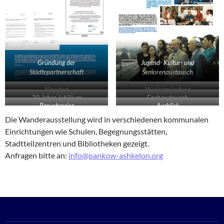
Gründung der
Jugend- Kultur- und
Städtepartnerschaft
Seniorenaustausch
Neustart
Vereinsgründung
20 Jahre Jubiläum
Fachaustausch
Besuchsreise
Ausblick
Die Wanderausstellung wird in verschiedenen kommunalen
Einrichtungen wie Schulen, Begegnungsstätten,
Stadtteilzentren und Bibliotheken gezeigt.
Anfragen bitte an:
info@pankow-ashkelon.org