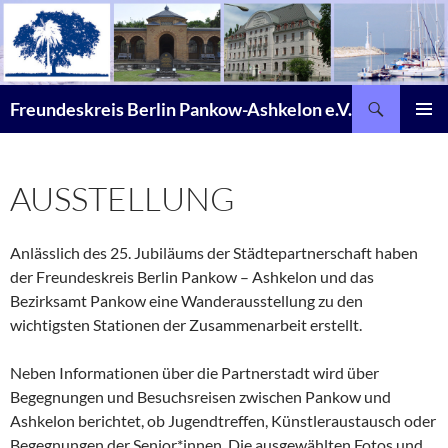
Zum
Inhalt
springen
Suchen
Freundeskreis Berlin Pankow-Ashkelon e.V.
PRIMÄR
MENÜ
AUSSTELLUNG
Anlässlich des 25. Jubiläums der Städtepartnerschaft haben
der Freundeskreis Berlin Pankow – Ashkelon und das
Bezirksamt Pankow eine Wanderausstellung zu den
wichtigsten Stationen der Zusammenarbeit erstellt.
Neben Informationen über die Partnerstadt wird über
Begegnungen und Besuchsreisen zwischen Pankow und
Ashkelon berichtet, ob Jugendtreffen, Künstleraustausch oder
Begegnungen der Senior*innen. Die ausgewählten Fotos und