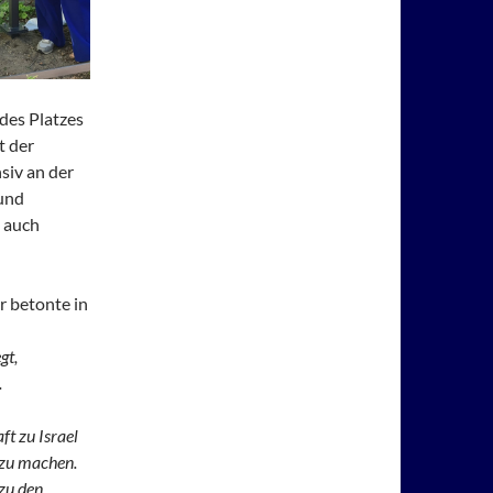
des Platzes
t der
siv an der
 und
 auch
r betonte in
gt,
.
t zu Israel
 zu machen.
 zu den