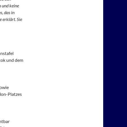
n und keine
s, das in
 erklärt. Sie
nstafel
rtok und dem
sowie
lon-Platzes
chtbar