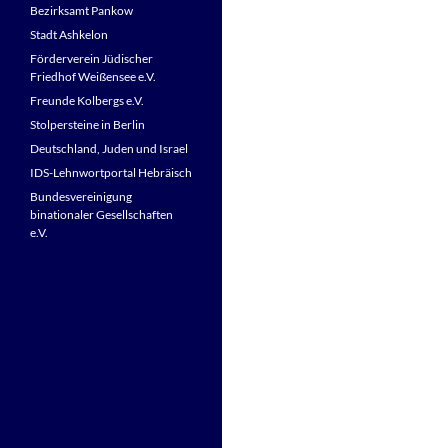
Bezirksamt Pankow
Stadt Ashkelon
Förderverein Jüdischer
Friedhof Weißensee e.V.
Freunde Kolbergs e.V.
Stolpersteine in Berlin
Deutschland, Juden und Israel
IDS-Lehnwortportal Hebräisch
Bundesvereinigung
binationaler Gesellschaften
e.V.