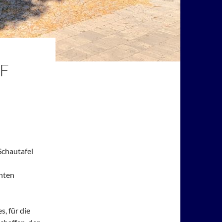
F
Schautafel
nten
, für die