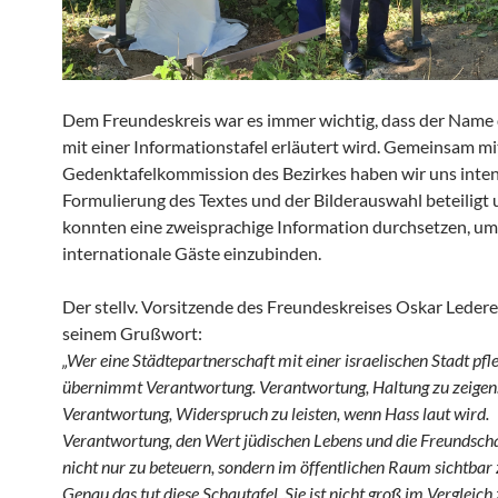
Dem Freundeskreis war es immer wichtig, dass der Name 
mit einer Informationstafel erläutert wird. Gemeinsam mi
Gedenktafelkommission des Bezirkes haben wir uns inten
Formulierung des Textes und der Bilderauswahl beteiligt
konnten eine zweisprachige Information durchsetzen, um
internationale Gäste einzubinden.
Der stellv. Vorsitzende des Freundeskreises Oskar Ledere
seinem Grußwort:
„Wer eine Städtepartnerschaft mit einer israelischen Stadt pfle
übernimmt Verantwortung. Verantwortung, Haltung zu zeigen
Verantwortung, Widerspruch zu leisten, wenn Hass laut wird.
Verantwortung, den Wert jüdischen Lebens und die Freundschaf
nicht nur zu beteuern, sondern im öffentlichen Raum sichtbar
Genau das tut diese Schautafel. Sie ist nicht groß im Vergleich