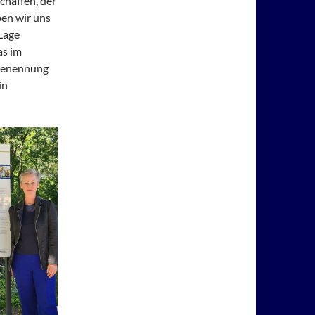
chaffen, der
ben wir uns
 Lage
as im
 Benennung
in