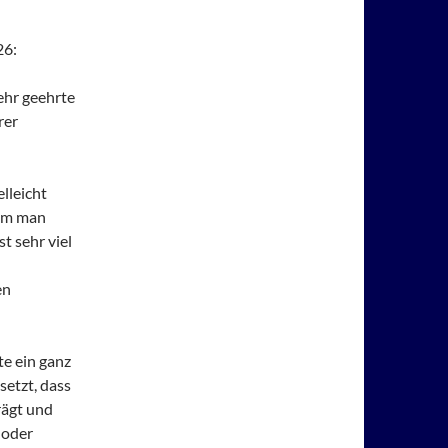
26:
ehr geehrte
rer
elleicht
 dem man
st sehr viel
en
e ein ganz
etzt, dass
rägt und
 oder