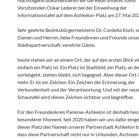
Nachfolgend dokumentieren wir die Rede unseres stellv.
Vorsitzenden Oskar Lederer bei der Einweihung der
Informationstafel auf dem Ashkelon-Platz am 27. Mai 20
Sehr geehrte Bezirksbürgermeisterin Dr. Cordelia Koch, s
Damen und Herren, liebe Freundinnen und Freunde unse
Städtepartnerschaft, verehrte Gäste,
heute stehen wir an einem Ort, der auf den ersten Blick vi
einfach ein Platz ist. Ein Platz im Stadtbild, ein Platz, an
vorbeigeht, stehen bleibt, sich begegnet. Aber dieser Ort i
mehr. Er ist ein Zeichen. Ein Zeichen der Erinnerung, der
Verbundenheit und der Verantwortung. Und mit der neu
Schautafel wird dieses Zeichen sichtbar und begreifbar.
Für den Freundeskreis Pankow-Ashkelon ist deshalb heut
besonderer Moment. Seit 2020 haben wir uns dafür einges
dieser Platz den Namen unserer Partnerstadt Ashkelon t
dass diese Partnerschaft nicht nur in Urkunden, Archiven