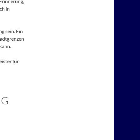
Erinnerung,
ch in
g sein. Ein
Stadtgrenzen
 kann.
ster für
NG