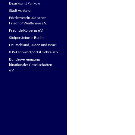
Bezirksamt Pankow
Stadt Ashkelon
Förderverein Jüdischer
Friedhof Weißensee e.V.
Freunde Kolbergs e.V.
Stolpersteine in Berlin
Deutschland, Juden und Israel
IDS-Lehnwortportal Hebräisch
Bundesvereinigung
binationaler Gesellschaften
e.V.