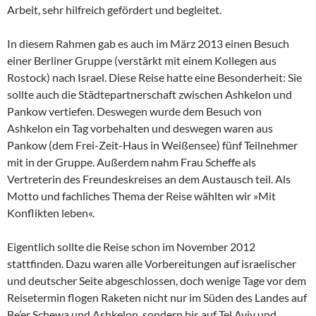
Arbeit, sehr hilfreich gefördert und begleitet.
In diesem Rahmen gab es auch im März 2013 einen Besuch
einer Berliner Gruppe (verstärkt mit einem Kollegen aus
Rostock) nach Israel. Diese Reise hatte eine Besonderheit: Sie
sollte auch die Städtepartnerschaft zwischen Ashkelon und
Pankow vertiefen. Deswegen wurde dem Besuch von
Ashkelon ein Tag vorbehalten und deswegen waren aus
Pankow (dem Frei-Zeit-Haus in Weißensee) fünf Teilnehmer
mit in der Gruppe. Außerdem nahm Frau Scheffe als
Vertreterin des Freundeskreises an dem Austausch teil. Als
Motto und fachliches Thema der Reise wählten wir »Mit
Konflikten leben«.
Eigentlich sollte die Reise schon im November 2012
stattfinden. Dazu waren alle Vorbereitungen auf israelischer
und deutscher Seite abgeschlossen, doch wenige Tage vor dem
Reisetermin flogen Raketen nicht nur im Süden des Landes auf
Be’er Schewa und Ashkelon, sondern bis auf Tel Aviv und