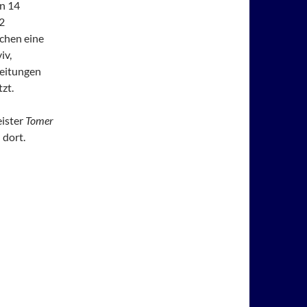
n 14
2
chen eine
iv,
reitungen
zt.
eister
Tomer
 dort.