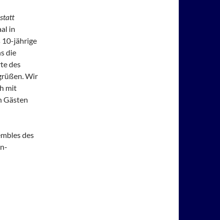
statt
al in
 10-jährige
s die
te des
grüßen. Wir
h mit
n Gästen
embles des
in-