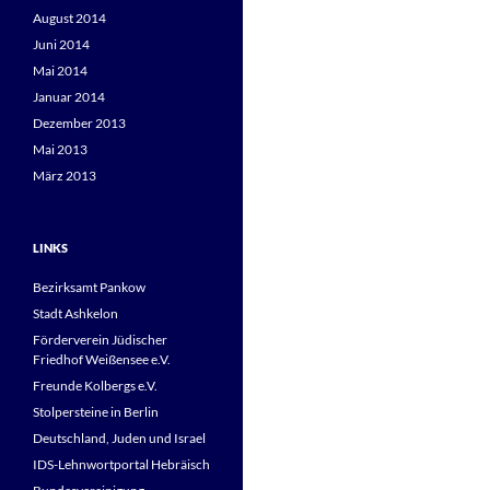
August 2014
Juni 2014
Mai 2014
Januar 2014
Dezember 2013
Mai 2013
März 2013
LINKS
Bezirksamt Pankow
Stadt Ashkelon
Förderverein Jüdischer
Friedhof Weißensee e.V.
Freunde Kolbergs e.V.
Stolpersteine in Berlin
Deutschland, Juden und Israel
IDS-Lehnwortportal Hebräisch