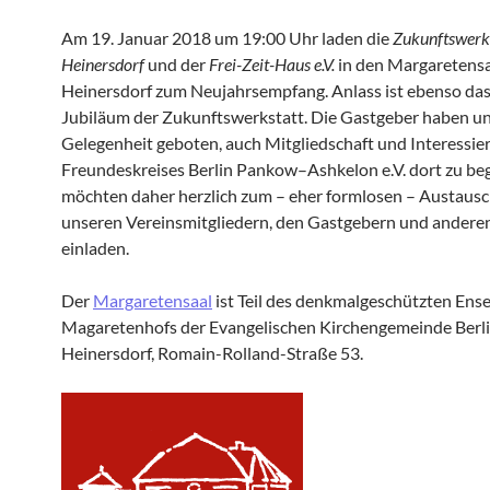
Am 19. Januar 2018 um 19:00 Uhr laden die
Zukunftswerk
Heinersdorf
und der
Frei-Zeit-Haus e.V.
in den Margaretensa
Heinersdorf zum Neujahrsempfang. Anlass ist ebenso das
Jubiläum der Zukunftswerkstatt. Die Gastgeber haben un
Gelegenheit geboten, auch Mitgliedschaft und Interessier
Freundeskreises Berlin Pankow–Ashkelon e.V. dort zu be
möchten daher herzlich zum – eher formlosen – Austausc
unseren Vereinsmitgliedern, den Gastgebern und andere
einladen.
Der
Margaretensaal
ist Teil des denkmalgeschützten Ens
Magaretenhofs der Evangelischen Kirchengemeinde Berl
Heinersdorf, Romain-Rolland-Straße 53.