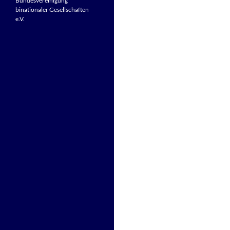
Bundesvereinigung
binationaler Gesellschaften
e.V.