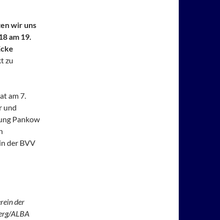
en wir uns
18 am 19.
Ecke
kt zu
at am 7.
r und
lung Pankow
n
in der BVV
rein der
Berg/ALBA