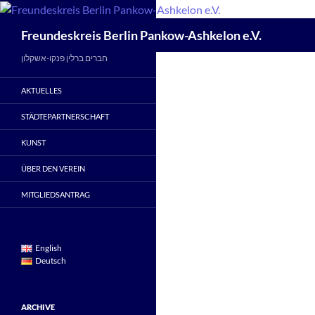
Zum
Inhalt
Suchen
Freundeskreis Berlin Pankow-Ashkelon e.V.
springen
חברים ברלין פנקו-אשקלון
AKTUELLES
STÄDTEPARTNERSCHAFT
KUNST
ÜBER DEN VEREIN
MITGLIEDSANTRAG
English
Deutsch
ARCHIVE