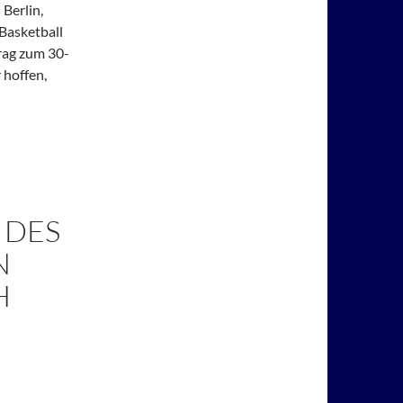
Berlin,
Basketball
trag zum 30-
 hoffen,
 DES
N
H