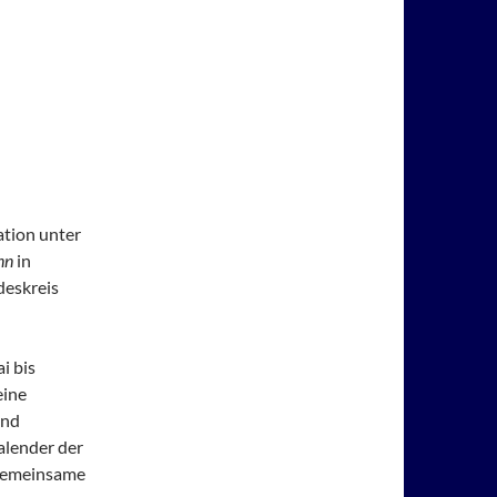
ation unter
nn
in
deskreis
i bis
eine
und
alender der
 gemeinsame