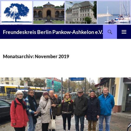
Zum
Inhalt
springen
Suchen
Freundeskreis Berlin Pankow-Ashkelon e.V.
PRIMÄR
MENÜ
Monatsarchiv: November 2019