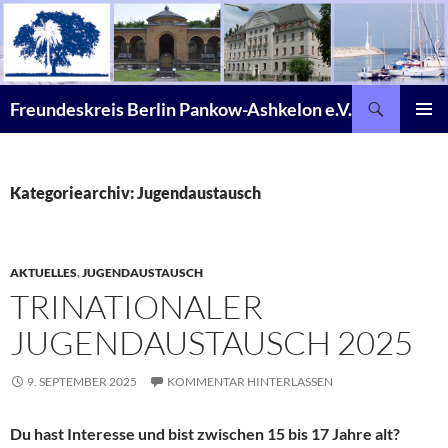
Zum
Inhalt
springen
Suchen
Freundeskreis Berlin Pankow-Ashkelon e.V.
PRIMÄR
MENÜ
Kategoriearchiv: Jugendaustausch
AKTUELLES
,
JUGENDAUSTAUSCH
TRINATIONALER
JUGENDAUSTAUSCH 2025
9. SEPTEMBER 2025
KOMMENTAR HINTERLASSEN
Du hast Interesse und bist zwischen 15 bis 17 Jahre alt?