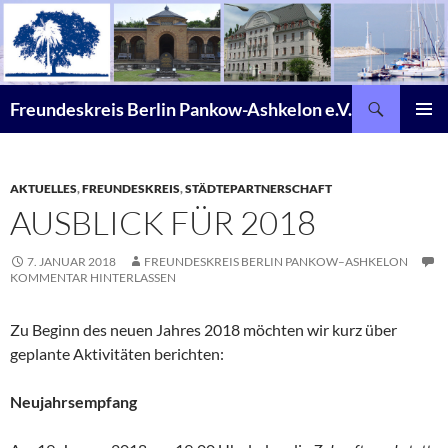
Zum
Inhalt
springen
Suchen
Freundeskreis Berlin Pankow-Ashkelon e.V.
PRIMÄR
MENÜ
AKTUELLES
,
FREUNDESKREIS
,
STÄDTEPARTNERSCHAFT
AUSBLICK FÜR 2018
7. JANUAR 2018
FREUNDESKREIS BERLIN PANKOW–ASHKELON
KOMMENTAR HINTERLASSEN
Zu Beginn des neuen Jahres 2018 möchten wir kurz über
geplante Aktivitäten berichten:
Neujahrsempfang