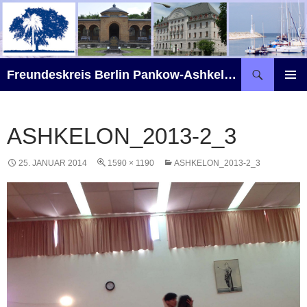
Zum
Inhalt
springen
Suchen
Freundeskreis Berlin Pankow-Ashkelon e.V.
PRIMÄR
MENÜ
ASHKELON_2013-2_3
25. JANUAR 2014
1590 × 1190
ASHKELON_2013-2_3