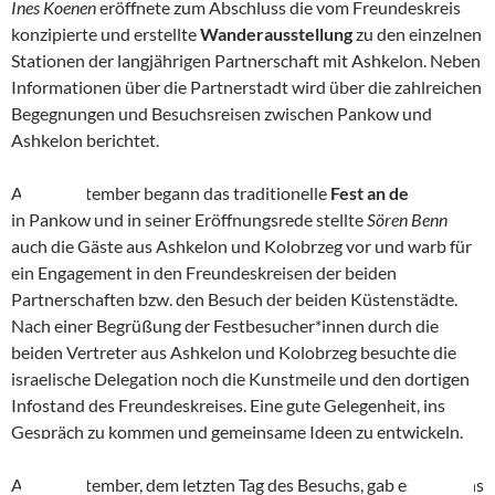
Ines Koenen
eröffnete zum Abschluss die vom Freundeskreis
konzipierte und erstellte
Wanderausstellung
zu den einzelnen
Stationen der langjährigen Partnerschaft mit Ashkelon. Neben
???????????????????????
???????????????????????
???????????????????????
Informationen über die Partnerstadt wird über die zahlreichen
?????????????
?????????????
?????????????
Begegnungen und Besuchsreisen zwischen Pankow und
Ashkelon berichtet.
Am 7. September begann das traditionelle
Fest an der Panke
in Pankow und in seiner Eröffnungsrede stellte
Sören Benn
auch die Gäste aus Ashkelon und Kolobrzeg vor und warb für
ein Engagement in den Freundeskreisen der beiden
Partnerschaften bzw. den Besuch der beiden Küstenstädte.
Nach einer Begrüßung der Festbesucher*innen durch die
beiden Vertreter aus Ashkelon und Kolobrzeg besuchte die
israelische Delegation noch die Kunstmeile und den dortigen
Infostand des Freundeskreises. Eine gute Gelegenheit, ins
Gespräch zu kommen und gemeinsame Ideen zu entwickeln.
Am 8. September, dem letzten Tag des Besuchs, gab es morgens