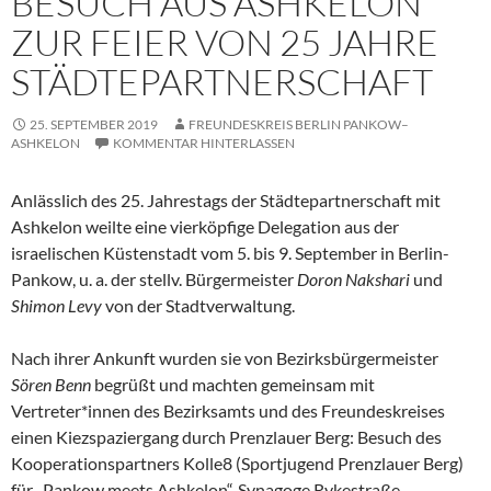
BESUCH AUS ASHKELON
ZUR FEIER VON 25 JAHRE
STÄDTEPARTNERSCHAFT
25. SEPTEMBER 2019
FREUNDESKREIS BERLIN PANKOW–
ASHKELON
KOMMENTAR HINTERLASSEN
Anlässlich des 25. Jahrestags der Städtepartnerschaft mit
Ashkelon weilte eine vierköpfige Delegation aus der
israelischen Küstenstadt vom 5. bis 9. September in Berlin-
Pankow, u. a. der stellv. Bürgermeister
Doron Nakshari
und
Shimon Levy
von der Stadtverwaltung.
Nach ihrer Ankunft wurden sie von Bezirksbürgermeister
Sören Benn
begrüßt und machten gemeinsam mit
Vertreter*innen des Bezirksamts und des Freundeskreises
einen Kiezspaziergang durch Prenzlauer Berg: Besuch des
Kooperationspartners Kolle8 (Sportjugend Prenzlauer Berg)
für „Pankow meets Ashkelon“, Synagoge Rykestraße,