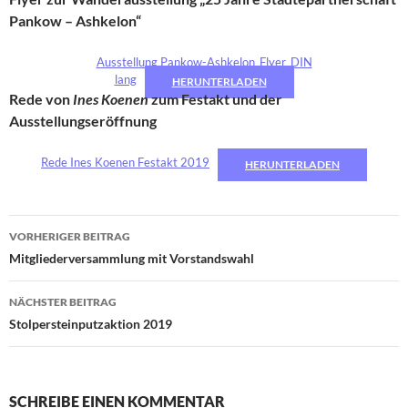
Pankow – Ashkelon“
Ausstellung Pankow-Ashkelon_Flyer_DIN
lang
HERUNTERLADEN
Rede von
Ines Koenen
zum Festakt und der
Ausstellungseröffnung
Rede Ines Koenen Festakt 2019
HERUNTERLADEN
Beitragsnavigation
VORHERIGER BEITRAG
Mitgliederversammlung mit Vorstandswahl
NÄCHSTER BEITRAG
Stolpersteinputzaktion 2019
SCHREIBE EINEN KOMMENTAR