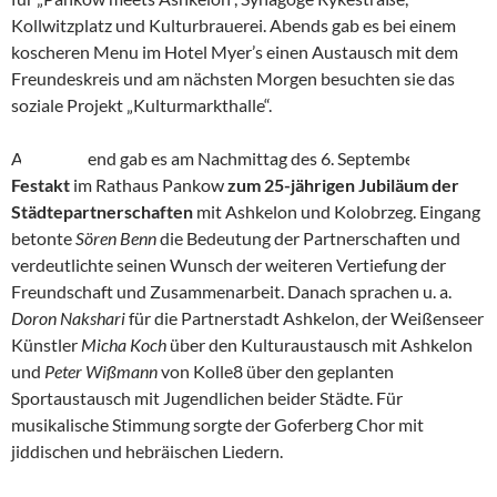
Kollwitzplatz und Kulturbrauerei. Abends gab es bei einem
koscheren Menu im Hotel Myer’s einen Austausch mit dem
Freundeskreis und am nächsten Morgen besuchten sie das
soziale Projekt „Kulturmarkthalle“.
Anschließend gab es am Nachmittag des 6. September den
Festakt
im Rathaus Pankow
zum 25-jährigen Jubiläum der
Städtepartnerschaften
mit Ashkelon und Kolobrzeg. Eingang
betonte
Sören Benn
die Bedeutung der Partnerschaften und
verdeutlichte seinen Wunsch der weiteren Vertiefung der
Freundschaft und Zusammenarbeit. Danach sprachen u. a.
Doron Nakshari
für die Partnerstadt Ashkelon, der Weißenseer
Künstler
Micha Koch
über den Kulturaustausch mit Ashkelon
und
Peter Wißmann
von Kolle8 über den geplanten
Sportaustausch mit Jugendlichen beider Städte. Für
musikalische Stimmung sorgte der Goferberg Chor mit
jiddischen und hebräischen Liedern.