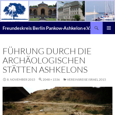
Zum
Inhalt
springen
Suchen
Freundeskreis Berlin Pankow-Ashkelon e.V.
PRIMÄR
MENÜ
FÜHRUNG DURCH DIE
ARCHÄOLOGISCHEN
STÄTTEN ASHKELONS
8. NOVEMBER 2015
2048 × 1536
VEREINSREISE ISRAEL 2015