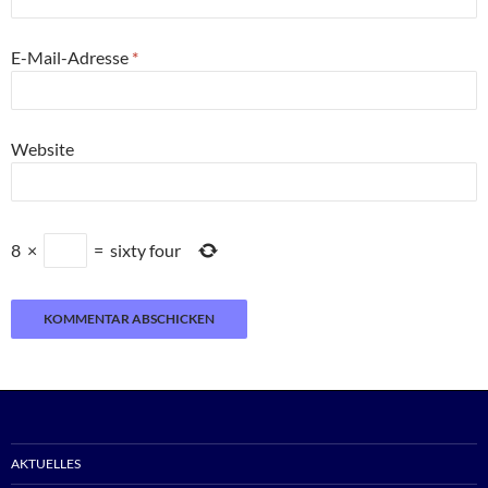
E-Mail-Adresse
*
Website
8
×
=
sixty four
AKTUELLES