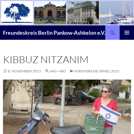
Zum
Inhalt
springen
Suchen
Freundeskreis Berlin Pankow-Ashkelon e.V.
PRIMÄR
MENÜ
KIBBUZ NITZANIM
8. NOVEMBER 2015
640 × 480
VEREINSREISE ISRAEL 2015