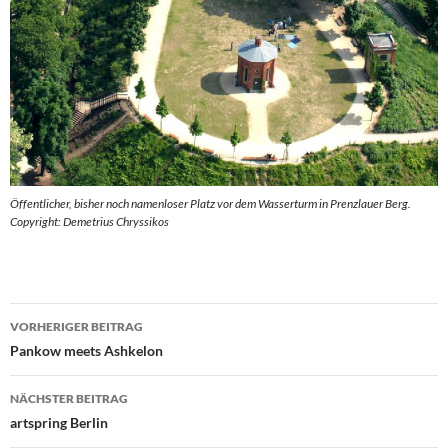
Öffentlicher, bisher noch namenloser Platz vor dem Wasserturm in Prenzlauer Berg.
Copyright: Demetrius Chryssikos
Beitragsnavigation
VORHERIGER BEITRAG
Pankow meets Ashkelon
NÄCHSTER BEITRAG
artspring Berlin