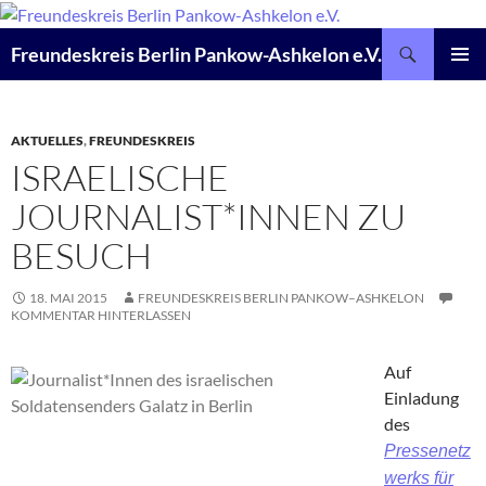
Zum
Inhalt
Suchen
Freundeskreis Berlin Pankow-Ashkelon e.V.
springen
PRIMÄR
MENÜ
AKTUELLES
,
FREUNDESKREIS
ISRAELISCHE
JOURNALIST*INNEN ZU
BESUCH
18. MAI 2015
FREUNDESKREIS BERLIN PANKOW–ASHKELON
KOMMENTAR HINTERLASSEN
Auf
Einladung
des
Pressenetz
werks für