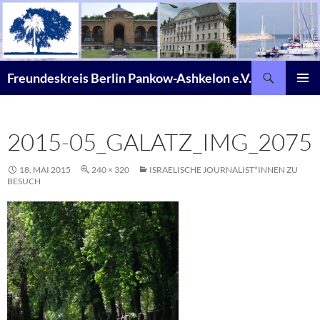
Zum
Inhalt
springen
Suchen
Freundeskreis Berlin Pankow-Ashkelon e.V.
PRIMÄR
MENÜ
2015-05_GALATZ_IMG_2075
18. MAI 2015
240 × 320
ISRAELISCHE JOURNALIST*INNEN ZU
BESUCH