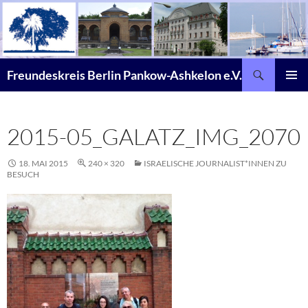
Zum
Inhalt
springen
Suchen
Freundeskreis Berlin Pankow-Ashkelon e.V.
PRIMÄR
MENÜ
2015-05_GALATZ_IMG_2070
18. MAI 2015
240 × 320
ISRAELISCHE JOURNALIST*INNEN ZU
BESUCH