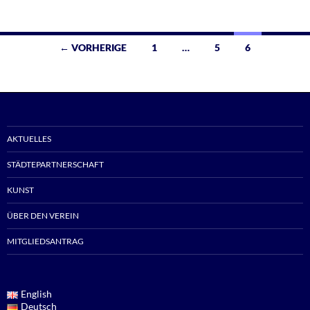
Beitragsnavigation
← VORHERIGE
1
…
5
6
AKTUELLES
STÄDTEPARTNERSCHAFT
KUNST
ÜBER DEN VEREIN
MITGLIEDSANTRAG
English
Deutsch