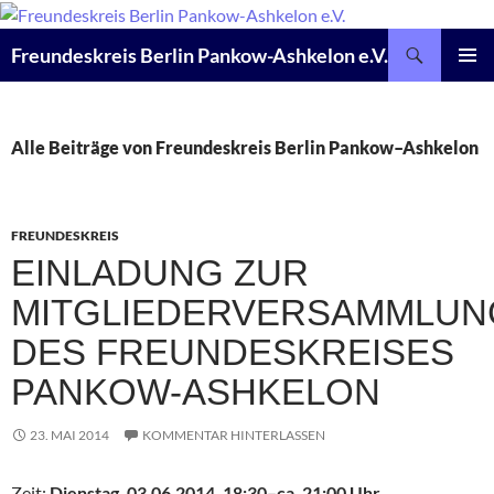
Zum
Inhalt
Suchen
Freundeskreis Berlin Pankow-Ashkelon e.V.
springen
PRIMÄR
MENÜ
Alle Beiträge von Freundeskreis Berlin Pankow–Ashkelon
FREUNDESKREIS
EINLADUNG ZUR
MITGLIEDERVERSAMMLUN
DES FREUNDESKREISES
PANKOW-ASHKELON
23. MAI 2014
KOMMENTAR HINTERLASSEN
Zeit:
Dienstag, 03.06.2014, 18:30–ca. 21:00 Uhr