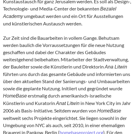
Kunstaustausch für ganz Jerusalem werden. Es soll als Design-,
Technologie- und Media-Center der bekannten
Bezalel
umgebaut werden und ein Ort für Ausstellungen
Academy
und künstlerischen Austausch werden.
Zur Zeit sind die Bauarbeiten in vollem Gange. Behutsam
werden baulich die Vorraussetzungen für die neue Nutzung
geschaffen und dabei der Charakter des Gebäudes
weitestgehend beibehalten. Mitarbeiter der Stadtverwaltung,
der Bauleiter sowie die Künstlerin und Direktorin
Ana Litwin
führten uns durch das gesamte Gebäude und informierten uns
über den aktuellen Stand der Sanierungs- und Umbauarbeiten
sowie die geplante Nutzung. Initiiert und gegründet wurde
erstmalig durch amerikanisch-israelische
HomeBase
Künstlerin und Kuratorin
in New York City im Jahr
Anat Litwin
2006 als Basis-Initiative. Seitdem wurden von
HomeBase
weltweit sechs Projekte eingerichtet. Sie liegen sowohl in der
Umgebung von NYC als auch, seit 2010, in einer ehemaligen
Brauerei in Pankow, Berlin (
homebaseproject.org
). Für den