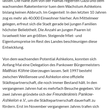
lassen. Die Nähe zum von der Hamas regierten Gaza und dem
wachsenden Raketenterror tuen dem Wachstum Ashkelons
bislang keinen Abbruch. Im Gegenteil: In den letzten 10 Jahren
zog es mehr als 40.000 Einwohner hierher. Am Mittelmeer
gelegen, erfreut sich die Stadt gerade bei jungen Familien
höchster Beliebtheit. Die Anzahl an jungen Paaren ist
Israelweit hier am größten. Steigende Miet- und
Eigentumspreise im Rest des Landes beschleunigen diese
Entwicklung.
Von dem wachsenden Potential Ashkelons, konnten sich
Anfang Mai eine Delegation des Pankower Bürgermeisters
überzeugen lassen. Seit 1997 besteht
Matthias Köhne
zwischen Weißensee und Ashkelon eine offizielle
Städtepartnerschaft, die noch immer Bestand hält. In den
vergangenen Jahren hat es mehrfach Besuche gegeben. Vor
zwei Jahren gründete sich der
Freundeskreis Pankow-
, um die Städtepartnerschaft dauerhaft zu
Ashkelon e.V.
fördern. Erst im November vergangenen Jahres trafen sich