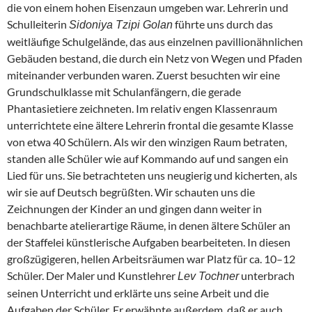
die von einem hohen Eisenzaun umgeben war. Lehrerin und
Schulleiterin
führte uns durch das
Sidoniya Tzipi Golan
weitläufige Schulgelände, das aus einzelnen pavillionähnlichen
Gebäuden bestand, die durch ein Netz von Wegen und Pfaden
miteinander verbunden waren. Zuerst besuchten wir eine
Grundschulklasse mit Schulanfängern, die gerade
Phantasietiere zeichneten. Im relativ engen Klassenraum
unterrichtete eine ältere Lehrerin frontal die gesamte Klasse
von etwa 40 Schülern. Als wir den winzigen Raum betraten,
standen alle Schüler wie auf Kommando auf und sangen ein
Lied für uns. Sie betrachteten uns neugierig und kicherten, als
wir sie auf Deutsch begrüßten. Wir schauten uns die
Zeichnungen der Kinder an und gingen dann weiter in
benachbarte atelierartige Räume, in denen ältere Schüler an
der Staffelei künstlerische Aufgaben bearbeiteten. In diesen
großzügigeren, hellen Arbeitsräumen war Platz für ca. 10–12
Schüler. Der Maler und Kunstlehrer
unterbrach
Lev Tochner
seinen Unterricht und erklärte uns seine Arbeit und die
Aufgaben der Schüler. Er erwähnte außerdem, daß er auch