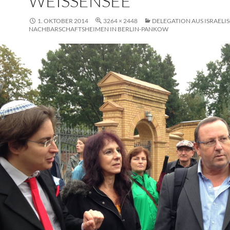
WEISSENSEE
1. OKTOBER 2014
3264 × 2448
DELEGATION AUS ISRAELI
NACHBARSCHAFTSHEIMEN IN BERLIN-PANKOW