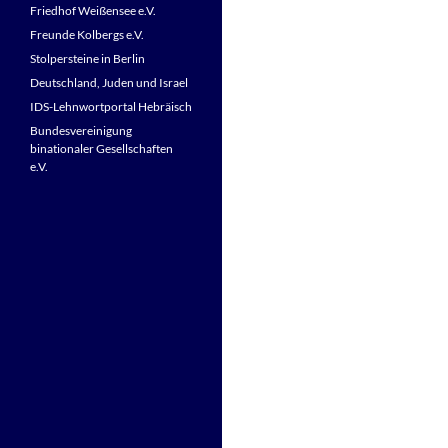
Friedhof Weißensee e.V.
Freunde Kolbergs e.V.
Stolpersteine in Berlin
Deutschland, Juden und Israel
IDS-Lehnwortportal Hebräisch
Bundesvereinigung
binationaler Gesellschaften
e.V.