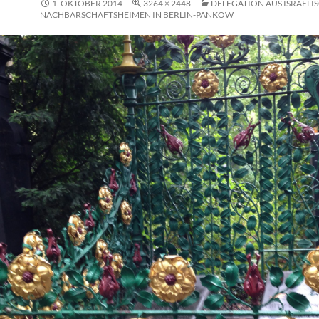
1. OKTOBER 2014
3264 × 2448
DELEGATION AUS ISRAELI
NACHBARSCHAFTSHEIMEN IN BERLIN-PANKOW