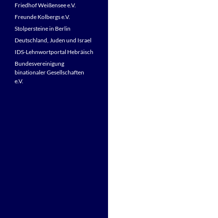
Friedhof Weißensee e.V.
Freunde Kolbergs e.V.
Stolpersteine in Berlin
Deutschland, Juden und Israel
IDS-Lehnwortportal Hebräisch
Bundesvereinigung
binationaler Gesellschaften
e.V.