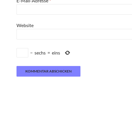
E-Mail-Adresse
*
Website
−
sechs
=
eins