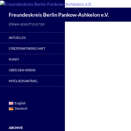
Zum
Inhalt
Suchen
Freundeskreis Berlin Pankow-Ashkelon e.V.
springen
חברים ברלין פנקו-אשקלון
AKTUELLES
STÄDTEPARTNERSCHAFT
KUNST
ÜBER DEN VEREIN
MITGLIEDSANTRAG
English
Deutsch
ARCHIVE