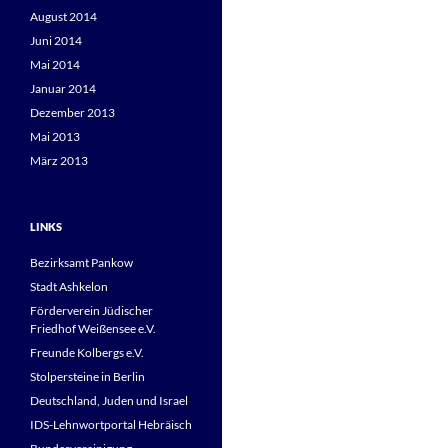
August 2014
Juni 2014
Mai 2014
Januar 2014
Dezember 2013
Mai 2013
März 2013
LINKS
Bezirksamt Pankow
Stadt Ashkelon
Förderverein Jüdischer
Friedhof Weißensee e.V.
Freunde Kolbergs e.V.
Stolpersteine in Berlin
Deutschland, Juden und Israel
IDS-Lehnwortportal Hebräisch