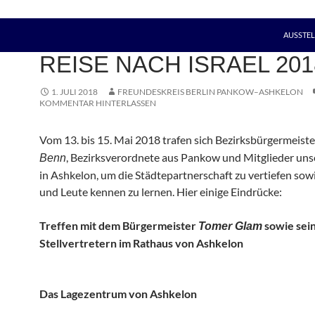
AUSSTE
AKTUELLES
,
FREUNDESKREIS
,
STÄDTEPARTNERSCHAFT
REISE NACH ISRAEL 201
1. JULI 2018
FREUNDESKREIS BERLIN PANKOW–ASHKELON
KOMMENTAR HINTERLASSEN
Vom 13. bis 15. Mai 2018 trafen sich Bezirksbürgermeist
, Bezirksverordnete aus Pankow und Mitglieder uns
Benn
in Ashkelon, um die Städtepartnerschaft zu vertiefen so
und Leute kennen zu lernen. Hier einige Eindrücke:
Treffen mit dem Bürgermeister
sowie sei
Tomer Glam
Stellvertretern im Rathaus von Ashkelon
Das Lagezentrum von Ashkelon