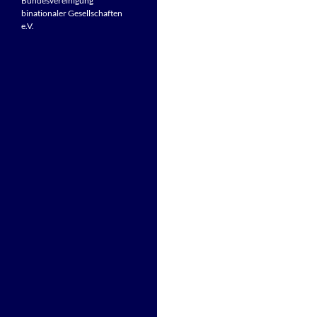
Bundesvereinigung
binationaler Gesellschaften
e.V.