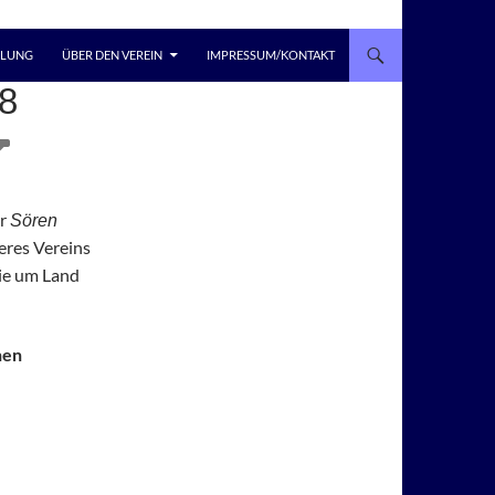
LLUNG
ÜBER DEN VEREIN
IMPRESSUM/KONTAKT
8
er
Sören
eres Vereins
wie um Land
nen