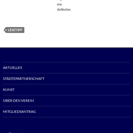
aus
Ashkelon.
LESETIPP
AKTUELLES
STÄDTEPARTNERSCHAFT
KUNST
ÜBER DEN VEREIN
MITGLIEDSANTRAG