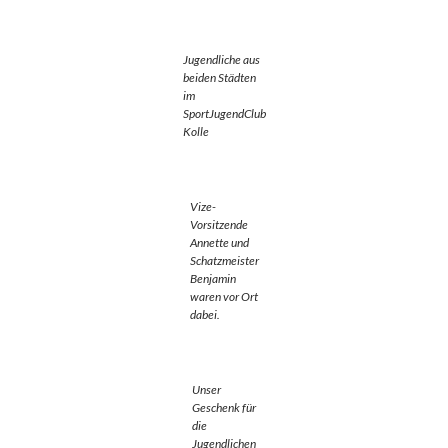
Jugendliche aus
beiden Städten
im
SportJugendClub
Kolle
Vize-
Vorsitzende
Annette und
Schatzmeister
Benjamin
waren vor Ort
dabei.
Unser
Geschenk für
die
Jugendlichen