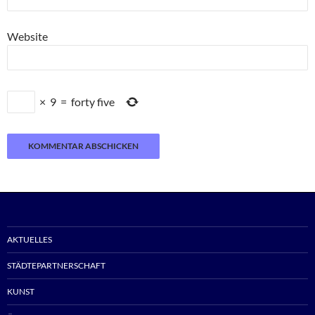
Website
×
9
=
forty five
AKTUELLES
STÄDTEPARTNERSCHAFT
KUNST