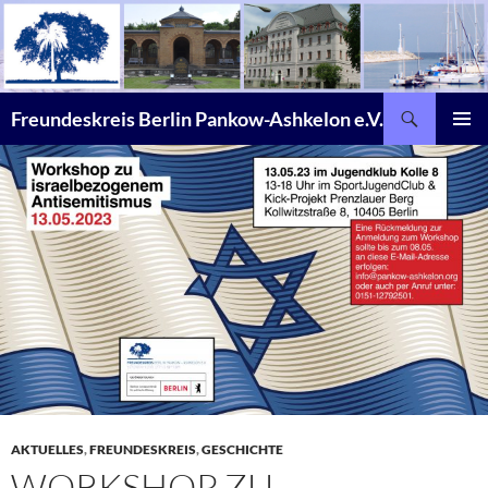
Zum
Inhalt
springen
Suchen
Freundeskreis Berlin Pankow-Ashkelon e.V.
PRIMÄR
MENÜ
AKTUELLES
,
FREUNDESKREIS
,
GESCHICHTE
WORKSHOP ZU